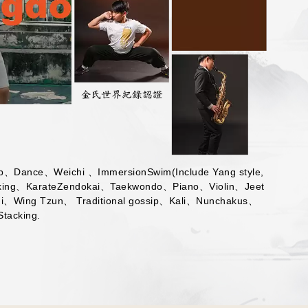
ip、Dance、Weichi 、ImmersionSwim(Include Yang style,
、Tricking、KarateZendokai、Taekwondo、Piano、Violin、Jeet
i、Wing Tzun、 Traditional gossip、Kali、Nunchakus、
acking.​