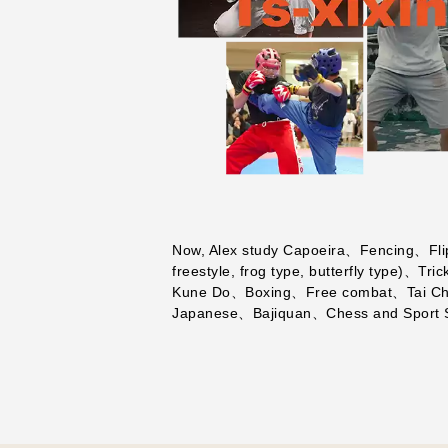
Now, Alex study Capoeira、Fencing、Fl
freestyle, frog type, butterfly type)
Kune Do、Boxing、Free combat、Tai Ch
Japanese、Bajiquan、Chess and Sport St